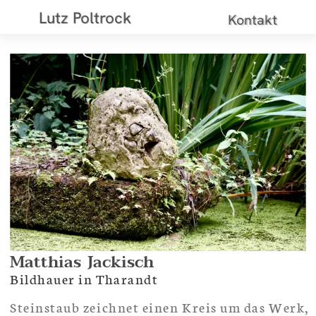
Lutz Poltrock
Kontakt
Matthias
Jackisch
Bildhauer in Tharandt
Steinstaub zeichnet einen Kreis um das Werk,
er liegt auf allem, durchdringt wie ein erster
Atem die Luft um das Neue.
Die Rose am Ort macht den Staubkreis leben
und was in seiner Mitte entsteht, wie eine
seltsame Lampe, holt sie so hautfarbenen
Schein aus allem.